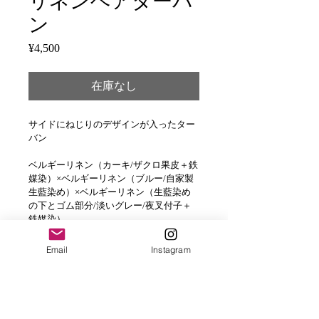
リネンヘアターバ
ン
¥4,500
価
格
在庫なし
サイドにねじりのデザインが入ったター
バン

ベルギーリネン（カーキ/ザクロ果皮＋鉄
媒染）×ベルギーリネン（ブルー/自家製
生藍染め）×ベルギーリネン（生藍染め
の下とゴム部分/淡いグレー/夜叉付子＋
鉄媒染）

すべて草木染めのリネンを使っています

Email
Instagram
ナチュラルカラーがポイント

オールシーズンお使い頂けます

頭周り　54cm
