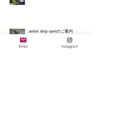
atelier shop openのご案内
Email
Instagram
龍の住む町
New moon and healing crystal
jewelry