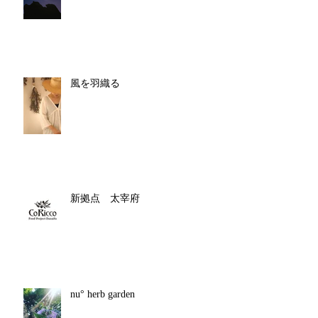
風を羽織る
新拠点 太宰府
nu° herb garden