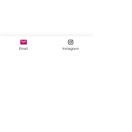
Email
Instagram
磁場的なものを感じずにはいられな
い。。
一番左の私がヒョロナガイ件。。！
（笑）