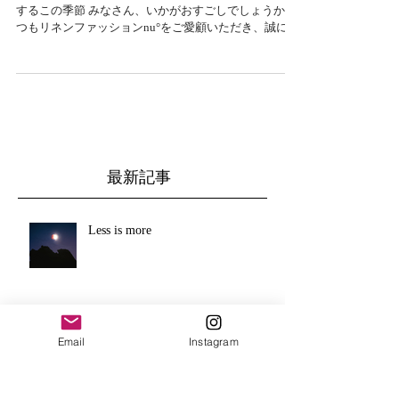
こんにちは。 太陽の光を浴び、生命がすくすくと成長
するこの季節 みなさん、いかがおすごしでしょうか い
つもリネンファッションnu°をご愛顧いただき、誠にあ
りがとうございます。 明日から6月、いよいよ芒種・
夏至 新しい季節に向けての準備期間に入ります 5月は
年号が変わり、...
最新記事
Less is more
Email
Instagram
風を羽織る